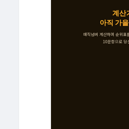
계산
아직 가을
매직넘버 계산하며 순위표
10문항으로 당