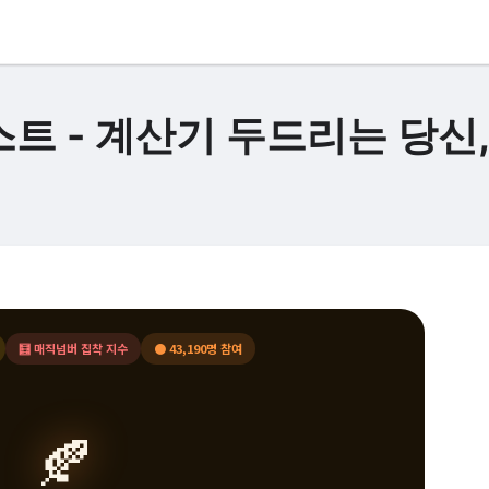
트 - 계산기 두드리는 당신,
🧮 매직넘버 집착 지수
● 43,190명 참여
🍂