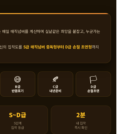
가는 매일 매직넘버를 계산하며 실낱같은 희망을 붙잡고, 누군가는
당신의 집착도를
S급 매직넘버 중독형부터 D급 손절 초연형
까지
😅
🍂
🏳️
B급
C급
D급
반쯤포기
내년준비
손절초연
S~D급
2분
5단계
내 집착
집착 등급
즉시 확인